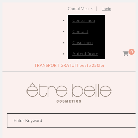
Contul Meu
Login
Contul meu
Contact
Cosul meu
0
Autentificare
TRANSPORT GRATUIT peste 250lei