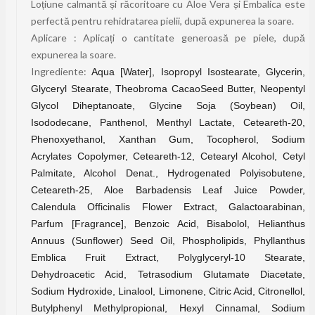
Loțiune calmantă și răcoritoare cu Aloe Vera și Embalica este
perfectă pentru rehidratarea pielii, după expunerea la soare.
Aplicare : Aplicați o cantitate generoasă pe piele, după
expunerea la soare.
Ingrediente:
Aqua [Water], Isopropyl Isostearate, Glycerin,
Glyceryl Stearate, Theobroma CacaoSeed Butter, Neopentyl
Glycol Diheptanoate, Glycine Soja (Soybean) Oil,
Isododecane, Panthenol, Menthyl Lactate, Ceteareth-20,
Phenoxyethanol, Xanthan Gum, Tocopherol, Sodium
Acrylates Copolymer, Ceteareth-12, Cetearyl Alcohol, Cetyl
Palmitate, Alcohol Denat., Hydrogenated Polyisobutene,
Ceteareth-25, Aloe Barbadensis Leaf Juice Powder,
Calendula Officinalis Flower Extract, Galactoarabinan,
Parfum [Fragrance], Benzoic Acid, Bisabolol, Helianthus
Annuus (Sunflower) Seed Oil, Phospholipids, Phyllanthus
Emblica Fruit Extract, Polyglyceryl-10 Stearate,
Dehydroacetic Acid, Tetrasodium Glutamate Diacetate,
Sodium Hydroxide, Linalool, Limonene, Citric Acid, Citronellol,
Butylphenyl Methylpropional, Hexyl Cinnamal, Sodium