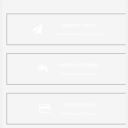
TRANSPORT GRATUIT
Comanda mai mare de 200 lei
GARANȚIA DE RETURNARE
Returnare garantată
PLATĂ SECURIZATĂ
Platforma 3D Secure