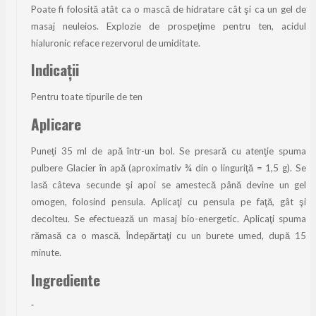
Poate fi folosită atât ca o mască de hidratare cât şi ca un gel de
masaj neuleios. Explozie de prospeţime pentru ten, acidul
hialuronic reface rezervorul de umiditate.
Indicaţii
Pentru toate tipurile de ten
Aplicare
Puneţi 35 ml de apă într-un bol. Se presară cu atenţie spuma
pulbere Glacier în apă (aproximativ ¾ din o linguriţă = 1,5 g). Se
lasă câteva secunde şi apoi se amestecă până devine un gel
omogen, folosind pensula. Aplicaţi cu pensula pe faţă, gât şi
decolteu. Se efectuează un masaj bio-energetic. Aplicaţi spuma
rămasă ca o mască. Îndepărtaţi cu un burete umed, după 15
minute.
Ingrediente
-