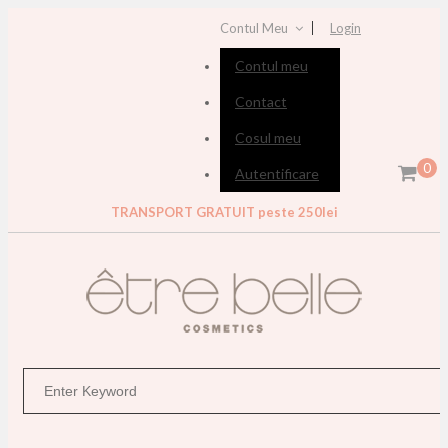
Contul Meu
Login
Contul meu
Contact
Cosul meu
0
Autentificare
TRANSPORT GRATUIT peste 250lei