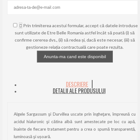

Prin trimiterea acestui formular, accept că datele introduse
sunt utilizate de Etre Belle Romania astfel încât să poată (i) să
confirme cererea dvs., (ii) să redea și, dacă este necesar, (iii) să
gestioneze relația contractuală care poate rezulta.
Anunta-ma cand este disponibil
DESCRIERE
DETALII ALE PRODUSULUI
Algele Sargassum şi Durvillea uscate prin îngheţare, împreună cu
acidul hialuronic şi cătina albă sunt amestecate pe loc cu apă,
înainte de fiecare tratament pentru a crea o spumă transparentă,
luminoasă şi ușoară.