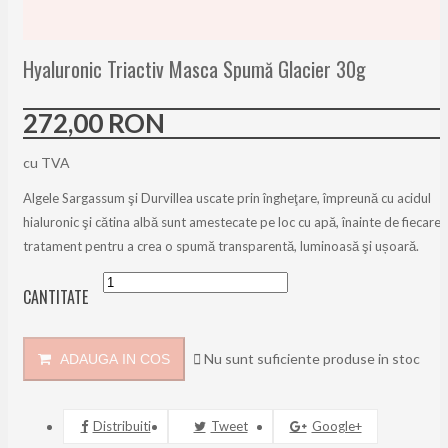
Hyaluronic Triactiv Masca Spumă Glacier 30g
272,00 RON
cu TVA
Algele Sargassum şi Durvillea uscate prin îngheţare, împreună cu acidul
hialuronic şi cătina albă sunt amestecate pe loc cu apă, înainte de fiecare
tratament pentru a crea o spumă transparentă, luminoasă şi ușoară.
CANTITATE

Nu sunt suficiente produse in stoc
ADAUGA IN COS
Distribuiti
Tweet
Google+