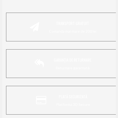
TRANSPORT GRATUIT
Comanda mai mare de 200 lei
GARANȚIA DE RETURNARE
Returnare garantată
PLATĂ SECURIZATĂ
Platforma 3D Secure